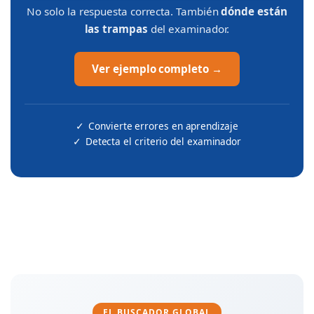
No solo la respuesta correcta. También
dónde están
las trampas
del examinador.
Ver ejemplo completo →
✓
Convierte errores en aprendizaje
✓
Detecta el criterio del examinador
EL BUSCADOR GLOBAL