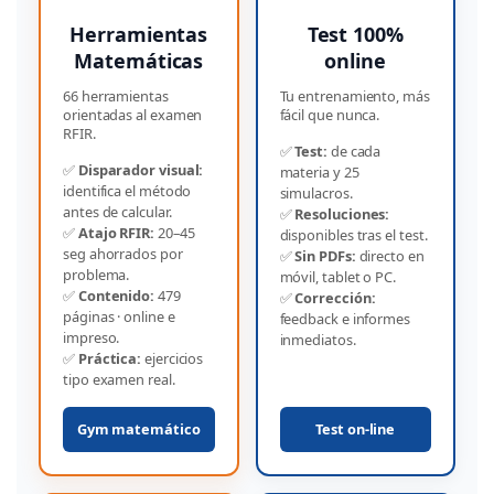
Herramientas
Test 100%
Matemáticas
online
66 herramientas
Tu entrenamiento, más
orientadas al examen
fácil que nunca.
RFIR.
✅
Test:
de cada
✅
Disparador visual:
materia y 25
identifica el método
simulacros.
antes de calcular.
✅
Resoluciones:
✅
Atajo RFIR:
20–45
disponibles tras el test.
seg ahorrados por
✅
Sin PDFs:
directo en
problema.
móvil, tablet o PC.
✅
Contenido:
479
✅
Corrección:
páginas · online e
feedback e informes
impreso.
inmediatos.
✅
Práctica:
ejercicios
tipo examen real.
Gym matemático
Test on-line