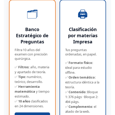
🗂️
🖨️
Banco
Clasificación
Estratégico de
por materias
Preguntas
Impresa
Filtra 10 años del
Tus preguntas
examen con precisión
ordenadas, en papel.
quirúrgica.
✅
Formato físico:
✅
Filtros:
año, materia
ideal para estudio
y apartado de teoría.
offline.
✅
Tipo:
numérico,
✅
Orden temático:
teórico, desarrollo.
estructura idéntica a la
✅
Herramienta
teoría.
matemática
y tiempo
✅
Contenido:
Bloque
estimado.
1: 376 págs · Bloque 2:
✅
10 años
clasificados
494 págs.
en 24 dimensiones.
✅
Complemento:
el
aliado de la web.