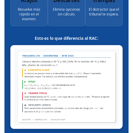
Atajos
Descartes
Trampas
Resuelve más
Elimina opciones
El distractor que el
rápido en el
sin cálculo.
tribunal te espera.
examen.
Esto es lo que diferencia al RAC: