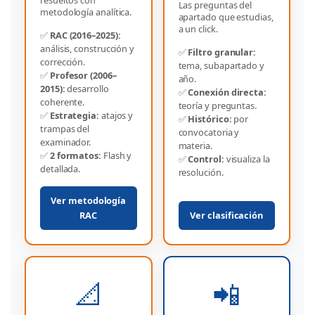
resueltos con
Las preguntas del
metodología analítica.
apartado que estudias,
a un click.
✅
RAC (2016–2025):
análisis, construcción y
✅
Filtro granular:
corrección.
tema, subapartado y
✅
Profesor (2006–
año.
2015):
desarrollo
✅
Conexión directa:
coherente.
teoría y preguntas.
✅
Estrategia:
atajos y
✅
Histórico:
por
trampas del
convocatoria y
examinador.
materia.
✅
2 formatos:
Flash y
✅
Control:
visualiza la
detallada.
resolución.
Ver metodología
RAC
Ver clasificación
📐
📲