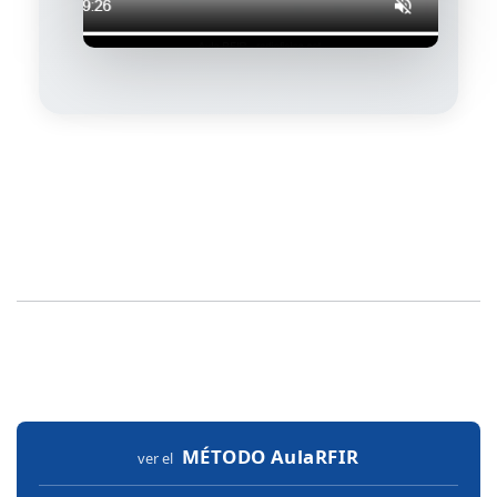
MÉTODO
AulaRFIR
ver el