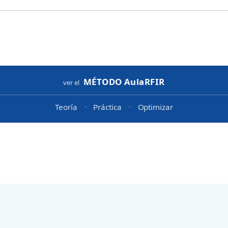
MÉTODO
AulaRFIR
ver el
·
·
Teoría
Práctica
Optimizar