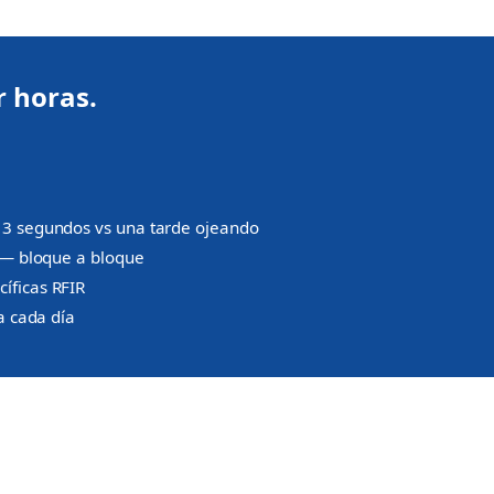
r horas.
3 segundos vs una tarde ojeando
— bloque a bloque
íficas RFIR
a cada día